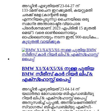
അഡ്മിൻ എഴുതിയത് 23-04-27 ന്
133-ാമത് ചൈന ഇറക്കുമതി, കയറ്റുമതി
ചരക്ക് മേള (കാന്റൺ മേള
എന്നറിയപ്പെടുന്നു) ചൈനയിലെ ഒരു
സമഗ്ര അന്താരാഷ്ട്ര വ്യാപാര
പ്രദർശനമാണ്. 2023 ഏപ്രിൽ 15 മുതൽ
മെയ് 5 വരെ ഓൺലൈനായും
ഓഫ്‌ലൈനായും നടന്ന ഇത്, 900-ലധികം...
കൂടുതൽ വായിക്കുക
BMW X1/X4/X5/X6 നുള്ള പുതിയ
BMW സീരീസ് കാർ റിയർ ലിപ് &
എക്‌സ്‌ഹോസ്റ്റ് പൈപ്പ്
അഡ്മിൻ എഴുതിയത് 23-04-14 ന്
യഥാർത്ഥ മോഡലായ ബിഎംഡബ്ല്യു
റിയർ ലിപ് & എക്‌സ്‌ഹോസ്റ്റ് പൈപ്പ്
അനുസരിച്ച് പൂപ്പൽ, അന്വേഷണത്തിന്
സ്വാഗതം! ബിഎംഡബ്ല്യു എക്സ്1-