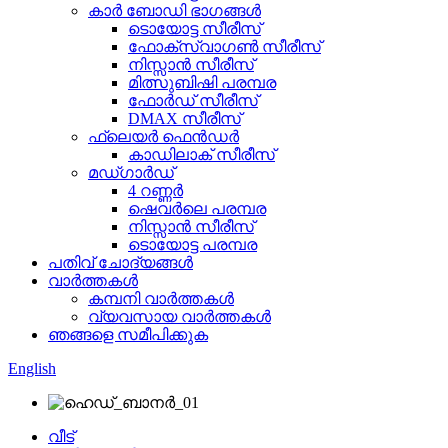
കാർ ബോഡി ഭാഗങ്ങൾ
ടൊയോട്ട സീരീസ്
ഫോക്‌സ്‌വാഗൺ സീരീസ്
നിസ്സാൻ സീരീസ്
മിത്സുബിഷി പരമ്പര
ഫോർഡ് സീരീസ്
DMAX സീരീസ്
ഫ്ലെയർ ഫെൻഡർ
കാഡിലാക് സീരീസ്
മഡ്ഗാർഡ്
4 റണ്ണർ
ഷെവർലെ പരമ്പര
നിസ്സാൻ സീരീസ്
ടൊയോട്ട പരമ്പര
പതിവ് ചോദ്യങ്ങൾ
വാർത്തകൾ
കമ്പനി വാർത്തകൾ
വ്യവസായ വാർത്തകൾ
ഞങ്ങളെ സമീപിക്കുക
English
വീട്