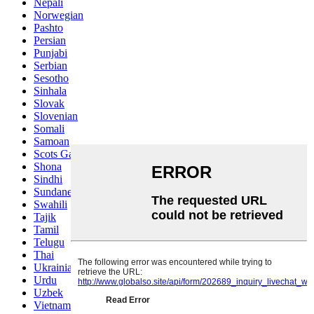
Nepali
Norwegian
Pashto
Persian
Punjabi
Serbian
Sesotho
Sinhala
Slovak
Slovenian
Somali
Samoan
Scots Gaelic
Shona
Sindhi
Sundanese
Swahili
Tajik
Tamil
Telugu
Thai
Ukrainian
Urdu
Uzbek
Vietnamese