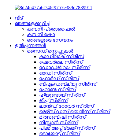
വീട്
ഞങ്ങളേക്കുറിച്ച്
കമ്പനി പ്രൊഫൈൽ
കമ്പനി ഷോ
ഞങ്ങളുടെ സേവനം
ഉൽപ്പന്നങ്ങൾ
സൈഡ് സ്റ്റെപ്പുകൾ
കാഡിലാക് സീരീസ്
ഷെവർലെ സീരീസ്
ഡോഡ്ജ് റാം സീരീസ്
ഓഡി സീരീസ്
ഫോർഡ് സീരീസ്
ബിഎംഡബ്ല്യു സീരീസ്
ഹോണ്ട സീരീസ്
ഹ്യുണ്ടായ് സീരീസ്
ജീപ്പ് സീരീസ്
ലാൻഡ് റോവർ സീരീസ്
മെഴ്‌സിഡസ് ബെൻസ് സീരീസ്
മിത്സുബിഷി സീരീസ്
നിസ്സാൻ സീരീസ്
പിക്ക് അപ്പ് ട്രക്ക് സീരീസ്
ടൊയോട്ട സീരീസ്