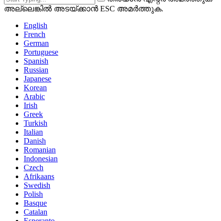
അല്ലെങ്കിൽ അടയ്ക്കാൻ ESC അമർത്തുക.
English
French
German
Portuguese
Spanish
Russian
Japanese
Korean
Arabic
Irish
Greek
Turkish
Italian
Danish
Romanian
Indonesian
Czech
Afrikaans
Swedish
Polish
Basque
Catalan
Esperanto