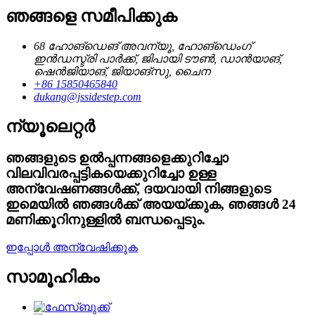
ഞങ്ങളെ സമീപിക്കുക
68 ഹോങ്‌ഡെങ് അവന്യൂ, ഹോങ്‌ഡെംഗ്
ഇൻഡസ്ട്രി പാർക്ക്, ജിപായി ടൗൺ, ഡാൻയാങ്,
ഷെൻജിയാങ്, ജിയാങ്‌സു, ചൈന
+86 15850465840
dukang@jssidestep.com
ന്യൂലെറ്റർ
ഞങ്ങളുടെ ഉൽപ്പന്നങ്ങളെക്കുറിച്ചോ
വിലവിവരപ്പട്ടികയെക്കുറിച്ചോ ഉള്ള
അന്വേഷണങ്ങൾക്ക്, ദയവായി നിങ്ങളുടെ
ഇമെയിൽ ഞങ്ങൾക്ക് അയയ്ക്കുക, ഞങ്ങൾ 24
മണിക്കൂറിനുള്ളിൽ ബന്ധപ്പെടും.
ഇപ്പോൾ അന്വേഷിക്കുക
സാമൂഹികം