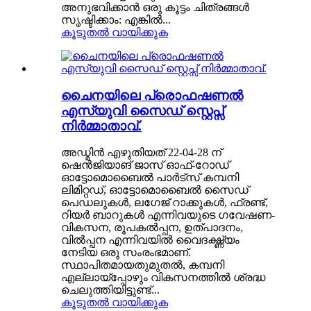
അനുഭവിക്കാൻ ഒരു കൂട്ടം ചിത്രങ്ങൾ
സൃഷ്ടിക്കാം: എങ്കിൽ...
കൂടുതൽ വായിക്കുക
ചൈനയിലെ പ്രൊഫഷണൽ
എസ്‌യുവി സൈഡ് സ്റ്റെപ്സ്
നിർമ്മാതാവ്.
അഡ്മിൻ എഴുതിയത് 22-04-28 ന്
ഷെൻജിയാങ് ജാസ് ഓഫ്-റോഡ്
ഓട്ടോമൊബൈൽ പാർട്‌സ് കമ്പനി
ലിമിറ്റഡ്, ഓട്ടോമൊബൈൽ സൈഡ്
പെഡലുകൾ, ലഗേജ് റാക്കുകൾ, ഫ്രണ്ട്,
റിയർ ബാറുകൾ എന്നിവയുടെ ഗവേഷണ-
വികസന, രൂപകൽപ്പന, ഉത്പാദനം,
വിൽപ്പന എന്നിവയിൽ വൈദഗ്ദ്ധ്യം
നേടിയ ഒരു സംരംഭമാണ്.
സ്ഥാപിതമായതുമുതൽ, കമ്പനി
എല്ലായ്പ്പോഴും വികസനത്തിൽ ശ്രദ്ധ
ചെലുത്തിയിട്ടുണ്ട്...
കൂടുതൽ വായിക്കുക