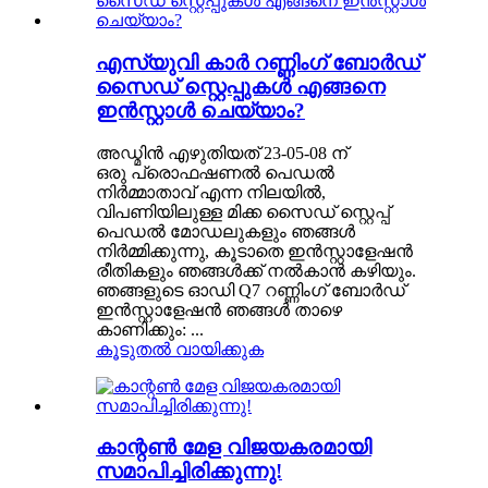
എസ്‌യുവി കാർ റണ്ണിംഗ് ബോർഡ്
സൈഡ് സ്റ്റെപ്പുകൾ എങ്ങനെ
ഇൻസ്റ്റാൾ ചെയ്യാം?
അഡ്മിൻ എഴുതിയത് 23-05-08 ന്
ഒരു പ്രൊഫഷണൽ പെഡൽ
നിർമ്മാതാവ് എന്ന നിലയിൽ,
വിപണിയിലുള്ള മിക്ക സൈഡ് സ്റ്റെപ്പ്
പെഡൽ മോഡലുകളും ഞങ്ങൾ
നിർമ്മിക്കുന്നു, കൂടാതെ ഇൻസ്റ്റാളേഷൻ
രീതികളും ഞങ്ങൾക്ക് നൽകാൻ കഴിയും.
ഞങ്ങളുടെ ഓഡി Q7 റണ്ണിംഗ് ബോർഡ്
ഇൻസ്റ്റാളേഷൻ ഞങ്ങൾ താഴെ
കാണിക്കും: ...
കൂടുതൽ വായിക്കുക
കാന്റൺ മേള വിജയകരമായി
സമാപിച്ചിരിക്കുന്നു!