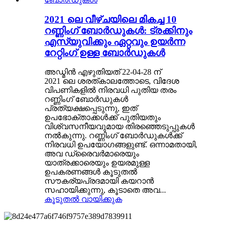
2021 ലെ വീഴ്ചയിലെ മികച്ച 10
റണ്ണിംഗ് ബോർഡുകൾ: ട്രക്കിനും
എസ്‌യുവിക്കും ഏറ്റവും ഉയർന്ന
റേറ്റിംഗ് ഉള്ള ബോർഡുകൾ
അഡ്മിൻ എഴുതിയത് 22-04-28 ന്
2021 ലെ ശരത്കാലത്തോടെ, വിദേശ
വിപണികളിൽ നിരവധി പുതിയ തരം
റണ്ണിംഗ് ബോർഡുകൾ
പ്രത്യക്ഷപ്പെടുന്നു, ഇത്
ഉപഭോക്താക്കൾക്ക് പുതിയതും
വിശ്വസനീയവുമായ തിരഞ്ഞെടുപ്പുകൾ
നൽകുന്നു. റണ്ണിംഗ് ബോർഡുകൾക്ക്
നിരവധി ഉപയോഗങ്ങളുണ്ട്. ഒന്നാമതായി,
അവ ഡ്രൈവർമാരെയും
യാത്രക്കാരെയും ഉയരമുള്ള
ഉപകരണങ്ങൾ കൂടുതൽ
സൗകര്യപ്രദമായി കയറാൻ
സഹായിക്കുന്നു, കൂടാതെ അവ...
കൂടുതൽ വായിക്കുക