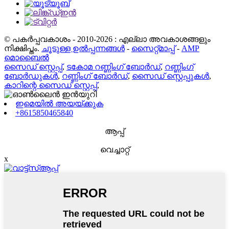
© പകർപ്പവകാശം - 2010-2026 : എല്ലാ അവകാശങ്ങളും
നിക്ഷിപ്തം.
ചൂടുള്ള ഉൽപ്പന്നങ്ങൾ
-
സൈറ്റ്മാപ്പ്
-
AMP
മൊബൈൽ
സൈഡ് സ്റ്റെപ്പ്
,
ടകോമ റണ്ണിംഗ് ബോർഡ്
,
റണ്ണിംഗ്
ബോർഡുകൾ
,
റണ്ണിംഗ് ബോർഡ്
,
സൈഡ് സ്റ്റെപ്പുകൾ
,
കാറിന്റെ സൈഡ് സ്റ്റെപ്പ്
,
ഇമെയിൽ അയയ്ക്കുക
+8615850465840
ആപ്പ്
വെച്ചാറ്റ്
x